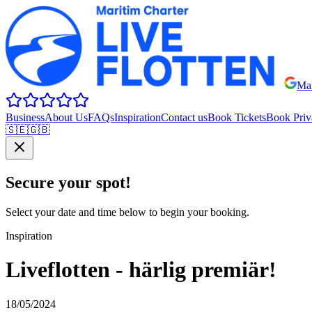
Mal
Business
About Us
FAQs
Inspiration
Contact us
Book Tickets
Book Priv
🇸🇪
🇬🇧
Secure your spot!
Select your date and time below to begin your booking.
Inspiration
Liveflotten - härlig premiär!
18/05/2024