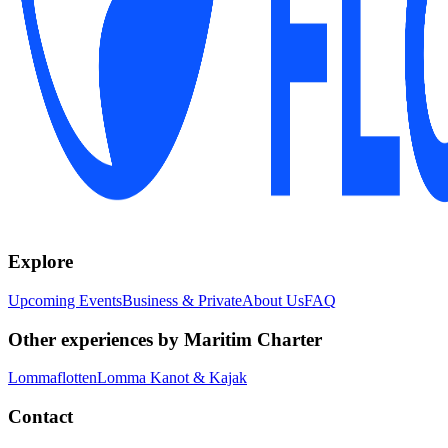
Explore
Upcoming Events
Business & Private
About Us
FAQ
Other experiences by Maritim Charter
Lommaflotten
Lomma Kanot & Kajak
Contact