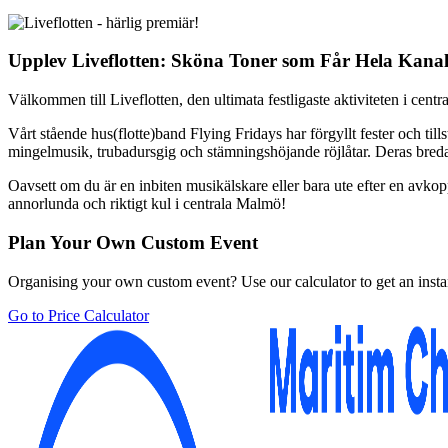
Upplev Liveflotten: Sköna Toner som Får Hela Kana
Välkommen till Liveflotten, den ultimata festligaste aktiviteten i cen
Vårt stående hus(flotte)band Flying Fridays har förgyllt fester och till
mingelmusik, trubadursgig och stämningshöjande röjlåtar. Deras breda 
Oavsett om du är en inbiten musikälskare eller bara ute efter en avkop
annorlunda och riktigt kul i centrala Malmö!
Plan Your Own Custom Event
Organising your own custom event? Use our calculator to get an insta
Go to Price Calculator