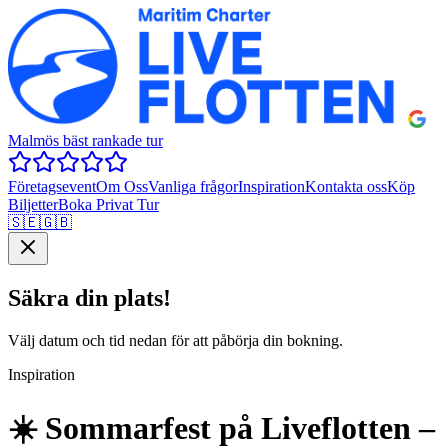
Malmös bäst rankade tur
Företagsevent
Om Oss
Vanliga frågor
Inspiration
Kontakta oss
Köp
Biljetter
Boka Privat Tur
🇸🇪
🇬🇧
Säkra din plats!
Välj datum och tid nedan för att påbörja din bokning.
Inspiration
☀️ Sommarfest på Liveflotten –