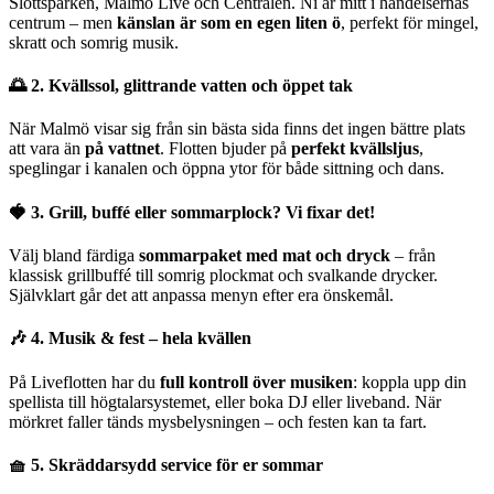
Slottsparken, Malmö Live och Centralen. Ni är mitt i händelsernas
centrum – men
känslan är som en egen liten ö
, perfekt för mingel,
skratt och somrig musik.
🌅 2. Kvällssol, glittrande vatten och öppet tak
När Malmö visar sig från sin bästa sida finns det ingen bättre plats
att vara än
på vattnet
. Flotten bjuder på
perfekt kvällsljus
,
speglingar i kanalen och öppna ytor för både sittning och dans.
🍓 3. Grill, buffé eller sommarplock? Vi fixar det!
Välj bland färdiga
sommarpaket med mat och dryck
– från
klassisk grillbuffé till somrig plockmat och svalkande drycker.
Självklart går det att anpassa menyn efter era önskemål.
🎶 4. Musik & fest – hela kvällen
På Liveflotten har du
full kontroll över musiken
: koppla upp din
spellista till högtalarsystemet, eller boka DJ eller liveband. När
mörkret faller tänds mysbelysningen – och festen kan ta fart.
🧺 5. Skräddarsydd service för er sommar