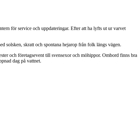
tern för service och uppdateringar. Efter att ha lyfts ut ur varvet
med solsken, skratt och spontana hejarop från folk längs vägen.
gsfester och företagsevent till svensexor och möhippor. Ombord finns bra
appnad dag på vattnet.