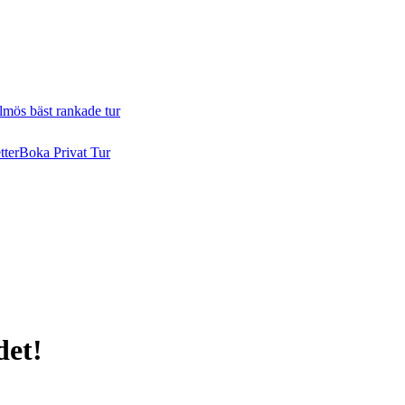
mös bäst rankade tur
tter
Boka Privat Tur
det!