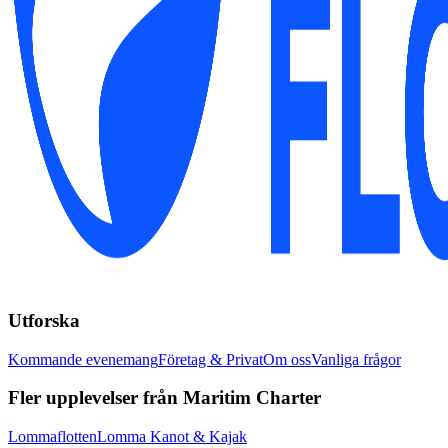
Utforska
Kommande evenemang
Företag & Privat
Om oss
Vanliga frågor
Fler upplevelser från Maritim Charter
Lommaflotten
Lomma Kanot & Kajak