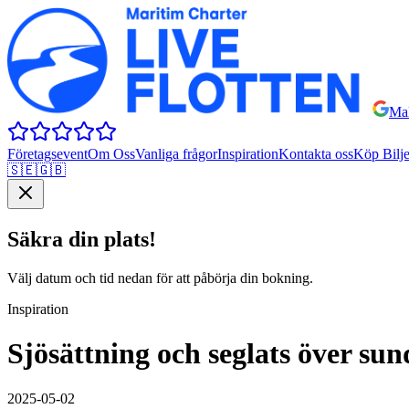
Mal
Företagsevent
Om Oss
Vanliga frågor
Inspiration
Kontakta oss
Köp Bilje
🇸🇪
🇬🇧
Säkra din plats!
Välj datum och tid nedan för att påbörja din bokning.
Inspiration
Sjösättning och seglats över sun
2025-05-02