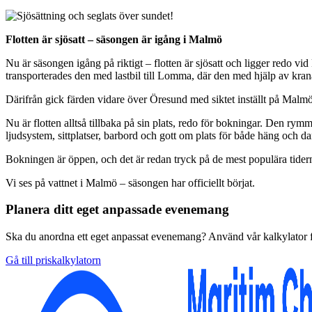
Flotten är sjösatt – säsongen är igång i Malmö
Nu är säsongen igång på riktigt – flotten är sjösatt och ligger redo vid
transporterades den med lastbil till Lomma, där den med hjälp av kranar
Därifrån gick färden vidare över Öresund med siktet inställt på Malmö. 
Nu är flotten alltså tillbaka på sin plats, redo för bokningar. Den rym
ljudsystem, sittplatser, barbord och gott om plats för både häng och da
Bokningen är öppen, och det är redan tryck på de mest populära tiderna.
Vi ses på vattnet i Malmö – säsongen har officiellt börjat.
Planera ditt eget anpassade evenemang
Ska du anordna ett eget anpassat evenemang? Använd vår kalkylator för 
Gå till priskalkylatorn