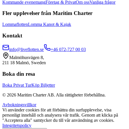
Kommande evenemang
Företag & Privat
Om oss
Vanliga frågor
Fler upplevelser från Maritim Charter
Lommaflotten
Lomma Kanot & Kajak
Kontakt
info@liveflotten.se
+46 072-727 00 03
Malmöhusvägen 8,
211 18 Malmö, Sweden
Boka din resa
Boka Privat Tur
Köp Biljetter
©
2026
Maritim Charter AB.
Alla rättigheter förbehållna.
Avbokningsvillkor
Vi använder cookies för att förbättra din surfupplevelse, visa
personligt innehåll och analysera vår trafik. Genom att klicka på
"Acceptera alla" samtycker du till vår användning av cookies.
Integritetspolicy