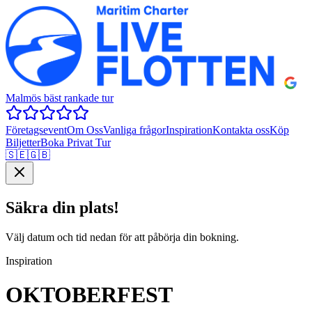
Malmös bäst rankade tur
Företagsevent
Om Oss
Vanliga frågor
Inspiration
Kontakta oss
Köp
Biljetter
Boka Privat Tur
🇸🇪
🇬🇧
Säkra din plats!
Välj datum och tid nedan för att påbörja din bokning.
Inspiration
OKTOBERFEST