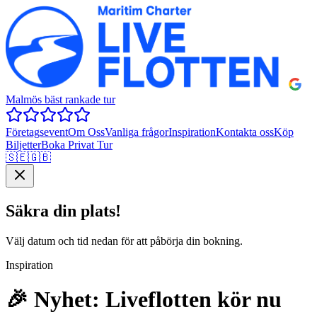
Malmös bäst rankade tur
Företagsevent
Om Oss
Vanliga frågor
Inspiration
Kontakta oss
Köp
Biljetter
Boka Privat Tur
🇸🇪
🇬🇧
Säkra din plats!
Välj datum och tid nedan för att påbörja din bokning.
Inspiration
🎉 Nyhet: Liveflotten kör nu