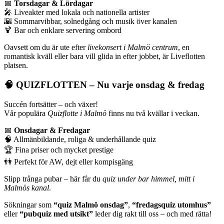
📅
Torsdagar & Lördagar
🎤 Liveakter med lokala och nationella artister
🌇 Sommarvibbar, solnedgång och musik över kanalen
🍹 Bar och enklare servering ombord
Oavsett om du är ute efter
livekonsert i Malmö centrum
, en
romantisk kväll eller bara vill glida in efter jobbet, är Liveflotten
platsen.
🧠
QUIZFLOTTEN – Nu varje onsdag & fredag
Succén fortsätter – och växer!
Vår populära
Quizflotte i Malmö
finns nu två kvällar i veckan.
📅
Onsdagar & Fredagar
🧠 Allmänbildande, roliga & underhållande quiz
🏆 Fina priser och mycket prestige
👫 Perfekt för AW, dejt eller kompisgäng
Slipp trånga pubar – här får du
quiz under bar himmel, mitt i
Malmös kanal
.
Sökningar som
“quiz Malmö onsdag”
,
“fredagsquiz utomhus”
eller
“pubquiz med utsikt”
leder dig rakt till oss – och med rätta!