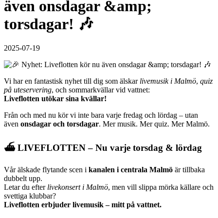
även onsdagar &amp;
torsdagar! 🎶
2025-07-19
Vi har en fantastisk nyhet till dig som älskar
livemusik i Malmö
,
quiz
på uteservering
, och sommarkvällar vid vattnet:
Liveflotten utökar sina kvällar!
Från och med nu kör vi inte bara varje fredag och lördag – utan
även
onsdagar och torsdagar
. Mer musik. Mer quiz. Mer Malmö.
⛴️
LIVEFLOTTEN – Nu varje torsdag & lördag
Vår älskade flytande scen i
kanalen i centrala Malmö
är tillbaka
dubbelt upp.
Letar du efter
livekonsert i Malmö
, men vill slippa mörka källare och
svettiga klubbar?
Liveflotten erbjuder livemusik – mitt på vattnet.