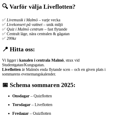
🔍 Varför välja Liveflotten?
✅
Livemusik i Malmö
– varje vecka
✅
Livekonsert på vattnet
– unik miljö
✅
Quiz i Malmö centrum
– fast flytande
✅ Centralt läge, nära centralen & gågatan
✅ 299kr
📍 Hitta oss:
Vi ligger i
kanalen i centrala Malmö
, strax vid
Studentgatan/Kungsgatan.
Liveflotten
är Malmös enda flytande scen – och en given plats i
sommarens evenemangskalender.
📅 Schema sommaren 2025:
Onsdagar
– Quizflotten
Torsdagar
– Liveflotten
Fredagar
– Quizflotten