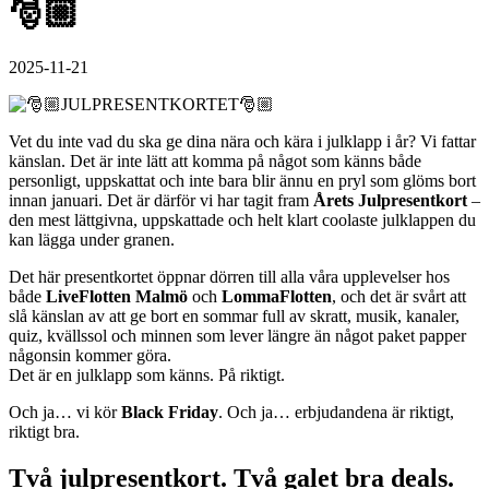
🎅🏼
2025-11-21
Vet du inte vad du ska ge dina nära och kära i julklapp i år? Vi fattar
känslan. Det är inte lätt att komma på något som känns både
personligt, uppskattat och inte bara blir ännu en pryl som glöms bort
innan januari. Det är därför vi har tagit fram
Årets Julpresentkort
–
den mest lättgivna, uppskattade och helt klart coolaste julklappen du
kan lägga under granen.
Det här presentkortet öppnar dörren till alla våra upplevelser hos
både
LiveFlotten Malmö
och
LommaFlotten
, och det är svårt att
slå känslan av att ge bort en sommar full av skratt, musik, kanaler,
quiz, kvällssol och minnen som lever längre än något paket papper
någonsin kommer göra.
Det är en julklapp som känns. På riktigt.
Och ja… vi kör
Black Friday
. Och ja… erbjudandena är riktigt,
riktigt bra.
Två julpresentkort. Två galet bra deals.