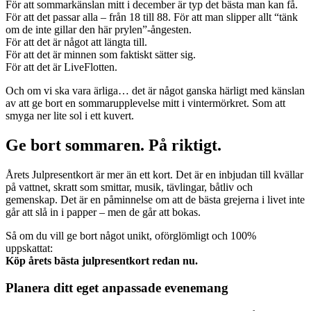
För att sommarkänslan mitt i december är typ det bästa man kan få.
För att det passar alla – från 18 till 88. För att man slipper allt “tänk
om de inte gillar den här prylen”-ångesten.
För att det är något att längta till.
För att det är minnen som faktiskt sätter sig.
För att det är LiveFlotten.
Och om vi ska vara ärliga… det är något ganska härligt med känslan
av att ge bort en sommarupplevelse mitt i vintermörkret. Som att
smyga ner lite sol i ett kuvert.
Ge bort sommaren. På riktigt.
Årets Julpresentkort är mer än ett kort. Det är en inbjudan till kvällar
på vattnet, skratt som smittar, musik, tävlingar, båtliv och
gemenskap. Det är en påminnelse om att de bästa grejerna i livet inte
går att slå in i papper – men de går att bokas.
Så om du vill ge bort något unikt, oförglömligt och 100%
uppskattat:
Köp årets bästa julpresentkort redan nu.
Planera ditt eget anpassade evenemang