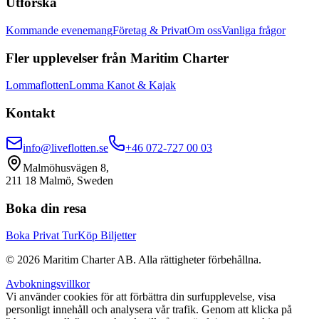
Utforska
Kommande evenemang
Företag & Privat
Om oss
Vanliga frågor
Fler upplevelser från Maritim Charter
Lommaflotten
Lomma Kanot & Kajak
Kontakt
info@liveflotten.se
+46 072-727 00 03
Malmöhusvägen 8,
211 18 Malmö, Sweden
Boka din resa
Boka Privat Tur
Köp Biljetter
©
2026
Maritim Charter AB.
Alla rättigheter förbehållna.
Avbokningsvillkor
Vi använder cookies för att förbättra din surfupplevelse, visa
personligt innehåll och analysera vår trafik. Genom att klicka på