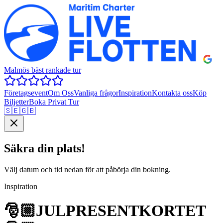
Malmös bäst rankade tur
Företagsevent
Om Oss
Vanliga frågor
Inspiration
Kontakta oss
Köp
Biljetter
Boka Privat Tur
🇸🇪
🇬🇧
Säkra din plats!
Välj datum och tid nedan för att påbörja din bokning.
Inspiration
🎅🏼JULPRESENTKORTET