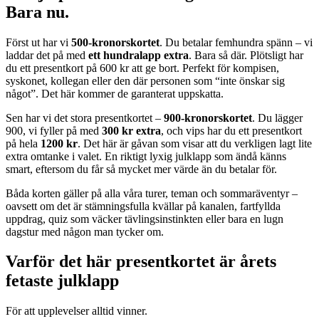
Bara nu.
Först ut har vi
500-kronorskortet
. Du betalar femhundra spänn – vi
laddar det på med
ett hundralapp extra
. Bara så där. Plötsligt har
du ett presentkort på 600 kr att ge bort. Perfekt för kompisen,
syskonet, kollegan eller den där personen som “inte önskar sig
något”. Det här kommer de garanterat uppskatta.
Sen har vi det stora presentkortet –
900-kronorskortet
. Du lägger
900, vi fyller på med
300 kr extra
, och vips har du ett presentkort
på hela
1200 kr
. Det här är gåvan som visar att du verkligen lagt lite
extra omtanke i valet. En riktigt lyxig julklapp som ändå känns
smart, eftersom du får så mycket mer värde än du betalar för.
Båda korten gäller på alla våra turer, teman och sommaräventyr –
oavsett om det är stämningsfulla kvällar på kanalen, fartfyllda
uppdrag, quiz som väcker tävlingsinstinkten eller bara en lugn
dagstur med någon man tycker om.
Varför det här presentkortet är årets
fetaste julklapp
För att upplevelser alltid vinner.