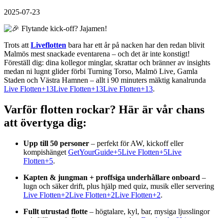
2025-07-23
Trots att
Liveflotten
bara har ett år på nacken har den redan blivit
Malmös mest snackade eventarena – och det är inte konstigt!
Föreställ dig: dina kollegor minglar, skrattar och bränner av insights
medan ni lugnt glider förbi Turning Torso, Malmö Live, Gamla
Staden och Västra Hamnen – allt i 90 minuters mäktig kanalrunda
Live Flotten+13Live Flotten+13Live Flotten+13
.
Varför flotten rockar? Här är vår chans
att övertyga dig:
Upp till 50 personer
– perfekt för AW, kickoff eller
kompishänget
GetYourGuide+5Live Flotten+5Live
Flotten+5
.
Kapten & jungman + proffsiga underhållare onboard
–
lugn och säker drift, plus hjälp med quiz, musik eller servering
Live Flotten+2Live Flotten+2Live Flotten+2
.
Fullt utrustad flotte
– högtalare, kyl, bar, mysiga ljusslingor