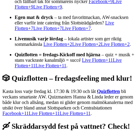
och fällbart tak för sommarens nycker
Facebook+9Live
Flotten+9Live Flotten+9
.
Egen mat & dryck
– ta med favoritmackan, AW-snacksen
eller varför inte catering från Slottsträdgården?
Live
Flotten+7Live Flotten+7Live Flotten+7
.
Livemusik varje lördag
– lokala artister som ger riktig
sommarkänsla
Live Flotten+2Live Flotten+2Live Flotten+2
.
Quizflotten = fredags-Kickoff med hjärna
– quiz + musik +
stans vackraste kanalmiljö = succé
Live Flotten+11Live
Flotten+11Live Flotten+11
.
🎲 Quizflotten – fredagsfeeling med klur!
Kasta loss varje fredag kl. 17:30 & 19:30 och låt
Quizflotten
bli
veckans smartaste AW. Quizmasters Hanna & Linda leder er genom
både klur och allsång, medan ni glider genom malmökanalerna med
utsikt över bland annat Slottsparken och Centralstationen
Facebook+11Live Flotten+11Live Flotten+11
.
🛶 Skräddarsydd fest på vattnet? Check!