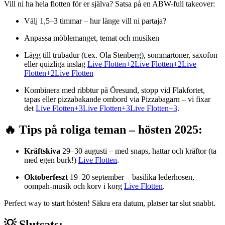
Vill ni ha hela flotten för er själva? Satsa på en ABW-full takeover:
Välj 1,5–3 timmar – hur länge vill ni partaja?
Anpassa möblemanget, temat och musiken
Lägg till trubadur (t.ex. Ola Stenberg), sommartoner, saxofon
eller quizliga inslag
Live Flotten+2Live Flotten+2Live
Flotten+2
Live Flotten
Kombinera med ribbtur på Öresund, stopp vid Flakfortet,
tapas eller pizzabakande ombord via Pizzabagarn – vi fixar
det
Live Flotten+3Live Flotten+3Live Flotten+3
.
🔥 Tips på roliga teman – hösten 2025:
Kräftskiva
29–30 augusti – med snaps, hattar och kräftor (ta
med egen burk!)
Live Flotten
.
Oktoberfeszt
19–20 september – basilika lederhosen,
oompah-musik och korv i korg
Live Flotten
.
Perfect way to start hösten! Säkra era datum, platser tar slut snabbt.
💡 Slutsats: