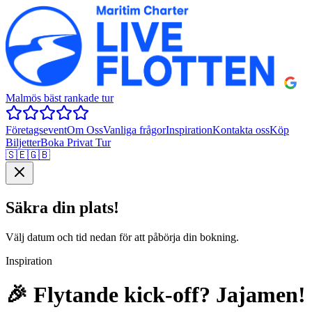
Malmös bäst rankade tur
Företagsevent
Om Oss
Vanliga frågor
Inspiration
Kontakta oss
Köp
Biljetter
Boka Privat Tur
🇸🇪
🇬🇧
Säkra din plats!
Välj datum och tid nedan för att påbörja din bokning.
Inspiration
🎉 Flytande kick-off? Jajamen!