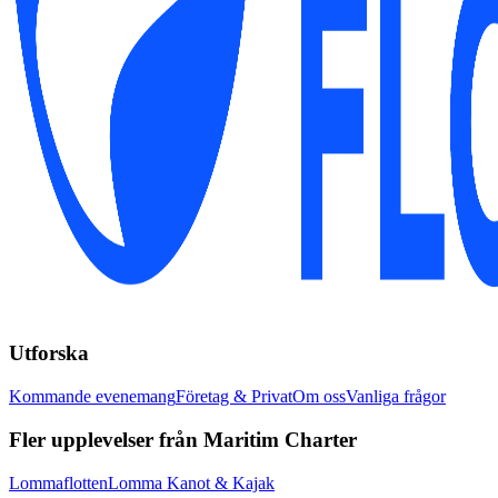
Utforska
Kommande evenemang
Företag & Privat
Om oss
Vanliga frågor
Fler upplevelser från Maritim Charter
Lommaflotten
Lomma Kanot & Kajak