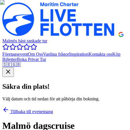
Malmös bäst rankade tur
Företagsevent
Om Oss
Vanliga frågor
Inspiration
Kontakta oss
Köp
Biljetter
Boka Privat Tur
🇸🇪
🇬🇧
Säkra din plats!
Välj datum och tid nedan för att påbörja din bokning.
Tillbaka till evenemang
Malmö dagscruise