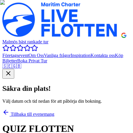
Malmös bäst rankade tur
Företagsevent
Om Oss
Vanliga frågor
Inspiration
Kontakta oss
Köp
Biljetter
Boka Privat Tur
🇸🇪
🇬🇧
Säkra din plats!
Välj datum och tid nedan för att påbörja din bokning.
Tillbaka till evenemang
QUIZ FLOTTEN